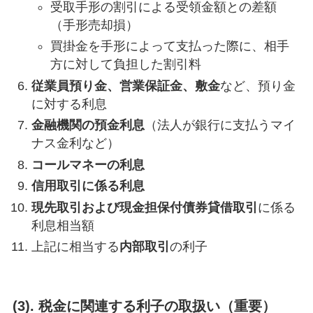
受取手形の割引による受領金額との差額
（手形売却損）
買掛金を手形によって支払った際に、相手
方に対して負担した割引料
従業員預り金、営業保証金、敷金
など、預り金
に対する利息
金融機関の預金利息
（法人が銀行に支払うマイ
ナス金利など）
コールマネーの利息
信用取引に係る利息
現先取引および現金担保付債券貸借取引
に係る
利息相当額
上記に相当する
内部取引
の利子
(3). 税金に関連する利子の取扱い（重要）