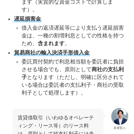
ます（実質的な資金コストで計算しま
す）。
遅延損害金
借入金の返済遅延等により支払う遅延損害
金は、一種の割増利息としての性格を持つ
ため、
含まれます
。
貿易商社の輸入決済手形借入金
委託買付契約で利息相当額を委託者に負担
させる場合でも、原則として
商社の支払利
子
となります（ただし、明確に区分されて
いる場合は委託者の支払利子・商社の受取
利子として処理します）。
賃貸借取引（いわゆるオペレーテ
ィング・リース等）のリース料
新屋賢人
は、原則として純支払利子には含