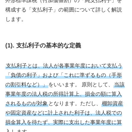
外形標準課税（付加価値割）の「純支払利子」を
構成する「支払利子」の範囲について詳しく解説
します。
(1). 支払利子の基本的な定義
支払利子とは、法人が各事業年度において支払う
「負債の利子」および「これに準ずるもの（手形
の割引料など）」
をいいます。 原則として、
当該
事業年度の法人税の所得計算上、損金の額に算入
されるものが対象
となります。ただし、
棚卸資産
や固定資産などに計上された利子は、法人税での
損金算入を待たず、実際に支出した事業年度に算
入
します。