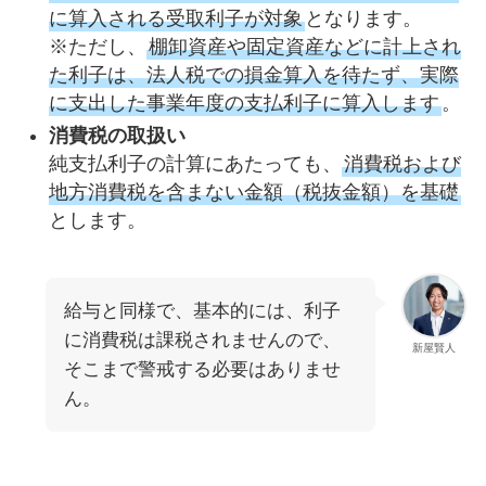
に算入される受取利子が対象
となります。
※ただし、
棚卸資産や固定資産などに計上され
た利子は、法人税での損金算入を待たず、実際
に支出した事業年度の支払利子に算入します
。
消費税の取扱い
純支払利子の計算にあたっても、
消費税および
地方消費税を含まない金額（税抜金額）を基礎
とします。
給与と同様で、基本的には、利子
に消費税は課税されませんので、
新屋賢人
そこまで警戒する必要はありませ
ん。