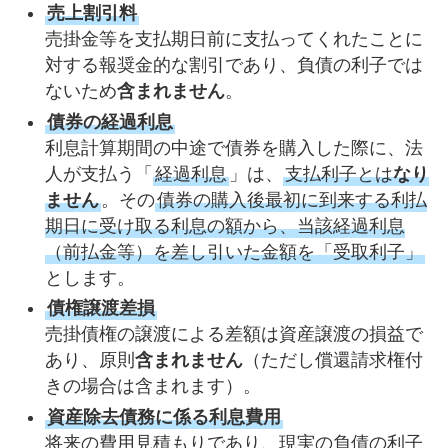
売上割引料
売掛金等を支払期日前に支払ってくれたことに
対する報奨金的な割引であり、負債の利子では
ないため
含まれません
。
債券の経過利息
利息計算期間の中途で債券を購入した際に、法
人が支払う「
経過利息
」は、
支払利子とは
なり
ません
。その
債券の購入後最初に到来する利払
期日に受け取る利息の額から、当該経過利息
（前払金等）を差し引いた金額を「受取利子」
とします。
債権譲渡差損
売掛債権の譲渡による差額は資産譲渡の損益で
あり、原則
含まれません
（ただし償還請求権付
きの場合は含まれます）。
資産除去債務に係る利息費用
将来の費用見積もりであり、現実の負債の利子