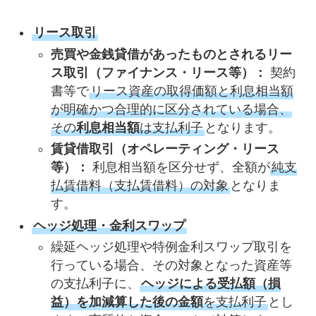
リース取引
売買や金銭貸借があったものとされるリー
ス取引（ファイナンス・リース等）：
契約
書等で
リース資産の取得価額と利息相当額
が明確かつ合理的に区分されている場合、
その
利息相当額
は支払利子
となります。
賃貸借取引（オペレーティング・リース
等）：
利息相当額を区分せず、全額が
純支
払賃借料（支払賃借料）の対象
となりま
す。
ヘッジ処理・金利スワップ
繰延ヘッジ処理や特例金利スワップ取引を
行っている場合、その対象となった資産等
の支払利子に、
ヘッジによる受払額（損
益）を加減算した後の金額
を支払利子
とし