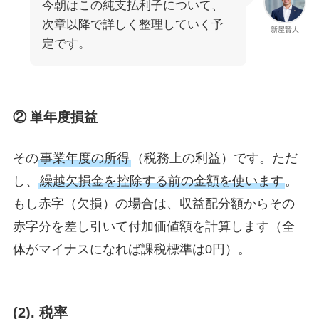
今朝はこの純支払利子について、
次章以降で詳しく整理していく予
新屋賢人
定です。
② 単年度損益
その
事業年度の所得
（税務上の利益）です。ただ
し、
繰越欠損金を控除する前の金額を使います
。
もし赤字（欠損）の場合は、収益配分額からその
赤字分を差し引いて付加価値額を計算します（全
体がマイナスになれば課税標準は0円）。
(2). 税率