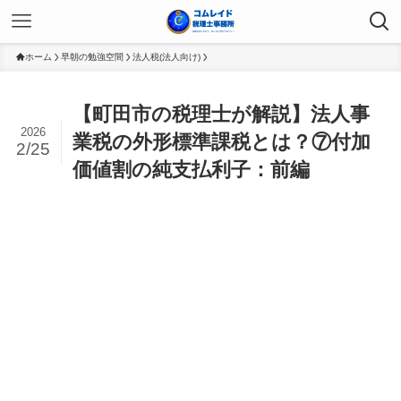
ホーム
早朝の勉強空間
法人税(法人向け)
【町田市の税理士が解説】法人事
2026
業税の外形標準課税とは？⑦付加
2/25
価値割の純支払利子：前編