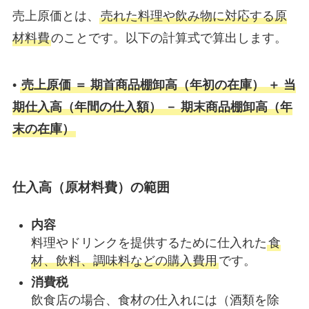
売上原価とは、
売れた料理や飲み物に対応する原
材料費
のことです。以下の計算式で算出します。
•
売上原価 ＝ 期首商品棚卸高（年初の在庫） ＋ 当
期仕入高（年間の仕入額） － 期末商品棚卸高（年
末の在庫）
仕入高（原材料費）の範囲
内容
料理やドリンクを提供するために仕入れた
食
材、飲料、調味料などの購入費用
です。
消費税
飲食店の場合、食材の仕入れには（酒類を除