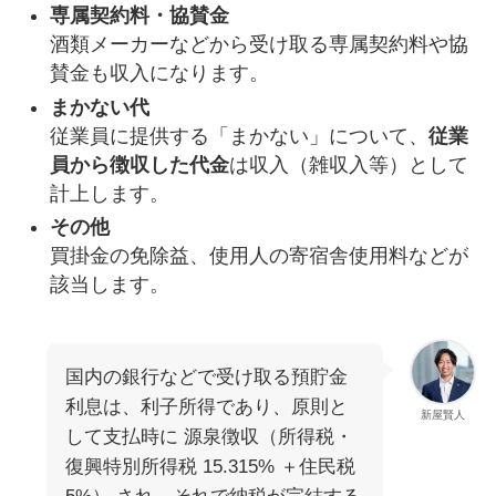
専属契約料・協賛金
酒類メーカーなどから受け取る専属契約料や協
賛金も収入になります。
まかない代
従業員に提供する「まかない」について、
従業
員から徴収した代金
は収入（雑収入等）として
計上します。
その他
買掛金の免除益、使用人の寄宿舎使用料などが
該当します。
国内の銀行などで受け取る預貯金
利息は、利子所得であり、原則と
新屋賢人
して支払時に 源泉徴収（所得税・
復興特別所得税 15.315% ＋住民税