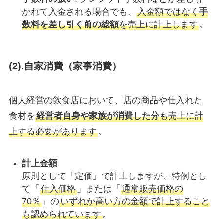
かれて入金される場合でも、
入金額ではなく
手
数料を差し引く前の総額
を売上に計上します
。
(2).自家消費（家事消費）
個人経営の飲食店において、店の商品や仕入れた
食材を
経営者自身や家族が消費した分
も売上に計
上する必要があります
。
計上金額
原則として「定価」で計上しますが、特例とし
て「
仕入価格
」または「
通常販売価格の
70％
」の
いずれか高い方の金額で計上すること
も認められています
。