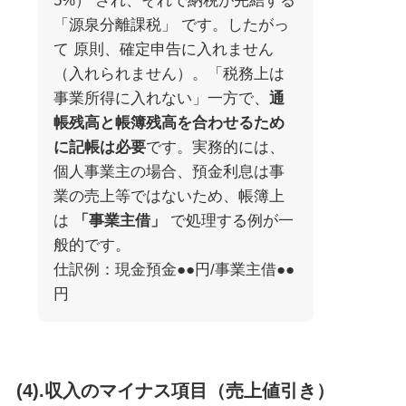
5%） され、それで納税が完結する
「源泉分離課税」 です。したがっ
て 原則、確定申告に入れません
（入れられません）。「税務上は
事業所得に入れない」一方で、
通
帳残高と帳簿残高を合わせるため
に記帳は必要
です。実務的には、
個人事業主の場合、預金利息は事
業の売上等ではないため、帳簿上
は
「事業主借」
で処理する例が一
般的です。
仕訳例：現金預金●●円/事業主借●●
円
(4).収入のマイナス項目（売上値引き）