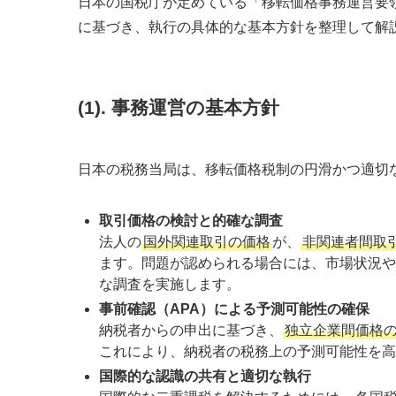
日本の国税庁が定めている「移転価格事務運営要
に基づき、執行の具体的な基本方針を整理して解
(1). 事務運営の基本方針
日本の税務当局は、移転価格税制の円滑かつ適切
取引価格の検討と的確な調査
法人の
国外関連取引の価格
が、
非関連者間取
ます。問題が認められる場合には、市場状況や
な調査を実施します。
事前確認（APA）による予測可能性の確保
納税者からの申出に基づき、
独立企業間価格
これにより、納税者の税務上の予測可能性を高
国際的な認識の共有と適切な執行