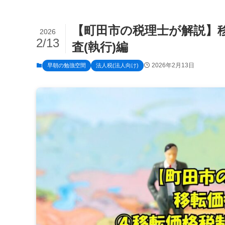
【町田市の税理士が解説】
2026
2/13
査(執行)編
2026年2月13日
早朝の勉強空間
法人税(法人向け)