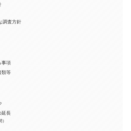
針
的な調査方針
る事項
書類等
）
ク
の延長
間）