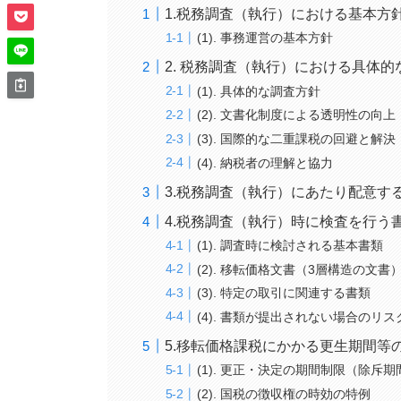
1.税務調査（執行）における基本方
(1). 事務運営の基本方針
2. 税務調査（執行）における具体
(1). 具体的な調査方針
(2). 文書化制度による透明性の向上
(3). 国際的な二重課税の回避と解決
(4). 納税者の理解と協力
3.税務調査（執行）にあたり配意す
4.税務調査（執行）時に検査を行う
(1). 調査時に検討される基本書類
(2). 移転価格文書（3層構造の文書
(3). 特定の取引に関連する書類
(4). 書類が提出されない場合のリス
5.移転価格課税にかかる更生期間等
(1). 更正・決定の期間制限（除斥期
(2). 国税の徴収権の時効の特例