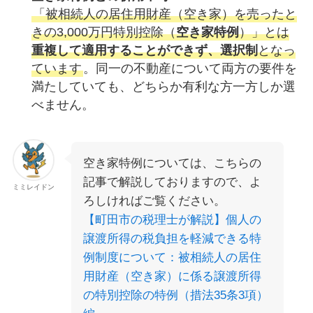
「被相続人の居住用財産（空き家）を売ったと
きの3,000万円特別控除（
空き家特例
）」とは
重複して適用することができず、選択制
となっ
ています
。同一の不動産について両方の要件を
満たしていても、どちらか有利な方一方しか選
べません。
空き家特例については、こちらの
記事で解説しておりますので、よ
ミミレイドン
ろしければご覧ください。
【町田市の税理士が解説】個人の
譲渡所得の税負担を軽減できる特
例制度について：被相続人の居住
用財産（空き家）に係る譲渡所得
の特別控除の特例（措法35条3項）