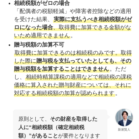
相続税額がゼロの場合
「配偶者の税額軽減」や障害者控除などの適用
を受けた結果、
実際に支払うべき相続税額がゼ
ロになった場合
、取得費に加算できる金額がな
いため適用できません
。
贈与税額の加算不可
取得費に加算できるのは相続税のみです。取得
した際に
贈与税を支払っていたとしても、その
贈与税額を加算することはできません
。ただ
し、
相続時精算課税の適用などで相続税の課税
価格に算入された贈与財産については、それに
対応する相続税額の加算が認められます
。
原則として、
その財産を取得した
人に“相続税額（確定相続税
新屋賢人
額）”があること
が要件となります