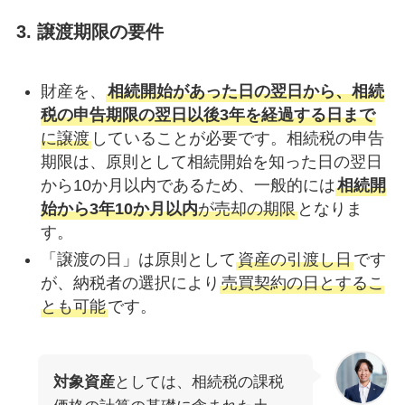
3. 譲渡期限の要件
財産を、
相続開始があった日の翌日から、相続
税の申告期限の翌日以後3年を経過する日まで
に譲渡
していることが必要です。相続税の申告
期限は、原則として相続開始を知った日の翌日
から10か月以内であるため、一般的には
相続開
始から3年10か月以内
が売却の期限
となりま
す。
「譲渡の日」は原則として
資産の引渡し日
です
が、納税者の選択により
売買契約の日とするこ
とも可能
です。
対象資産
としては、相続税の課税