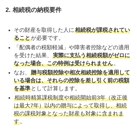
2. 相続税の納税要件
その財産を取得した人に
相続税が課税されてい
ること
が必要です。
「配偶者の税額軽減」や障害者控除などの適用
を受けた結果、
実際に支払う相続税額がゼロに
なった場合、この特例は受けられません
。
なお、
贈与税額控除や相次相続控除を適用して
いる場合は、それらの控除を差し引く前の税額
を基準
として計算します。
相続時精算課税制度や相続開始前3年（改正後
は最大7年）以内の贈与によって取得し、相続
税の課税対象となった財産も対象に含まれま
す
。