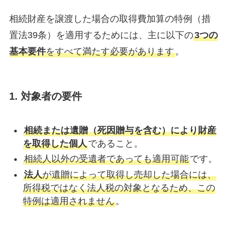
相続財産を譲渡した場合の取得費加算の特例（措
置法39条）を適用するためには、主に以下の
3つの
基本要件
をすべて満たす必要があります
。
1. 対象者の要件
相続または遺贈（死因贈与を含む）により財産
を取得した個人
であること。
相続人以外の受遺者であっても適用可能
です。
法人
が遺贈によって取得し売却した場合には、
所得税ではなく法人税の対象となるため、この
特例は適用されません
。