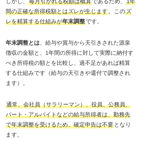
しかし、
毎月引かれる税額は概算
であるため、
1年
間の正確な所得税額とはズレが生じます
。この
ズ
レを精算する仕組みが
年末調整
です。
年末調整とは
、給与や賞与から天引きされた源泉
徴収の金額と、1年間の所得に対して実際に納付す
べき所得税の額とを比較し、過不足があれば精算
する仕組みです（給与の天引きや還付で調整され
ます）。
通常、会社員（サラリーマン）、役員、公務員、
パート・アルバイトなどの給与所得者は、勤務先
で年末調整を受けるため、確定申告は不要
となり
ます。