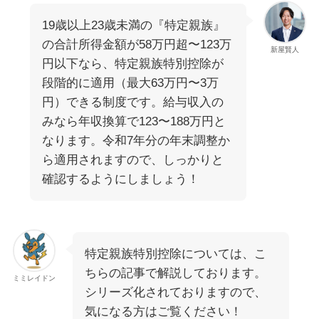
19歳以上23歳未満の『特定親族』
の合計所得金額が58万円超〜123万
新屋賢人
円以下なら、特定親族特別控除が
段階的に適用（最大63万円〜3万
円）できる制度です。給与収入の
みなら年収換算で123〜188万円と
なります。令和7年分の年末調整か
ら適用されますので、しっかりと
確認するようにしましょう！
特定親族特別控除については、こ
ちらの記事で解説しております。
ミミレイドン
シリーズ化されておりますので、
気になる方はご覧ください！