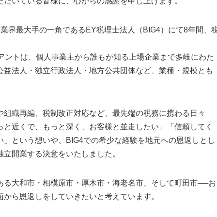
ただいている皆様に、心からの感謝を申し上げます。
業界最大手の一角であるEY税理士法人（BIG4）にて8年間、
イアントは、個人事業主から誰もが知る上場企業まで多岐にわた
公益法人・独立行政法人・地方公共団体など、業種・規模とも
や組織再編、税制改正対応など、最先端の税務に携わる日々
っと近くで、もっと深く、お客様と並走したい」「信頼してく
」という想いや、BIG4での希少な経験を地元への恩返しとし
独立開業する決意をいたしました。
ある大和市・相模原市・厚木市・海老名市、そして町田市──お
面から恩返しをしていきたいと考えています。