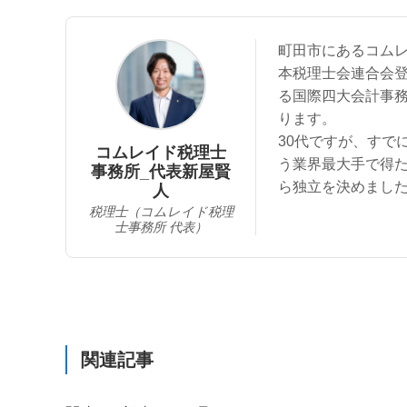
町田市にあるコム
本税理士会連合会
る国際四大会計事務所
ります。
30代ですが、すで
コムレイド税理士
う業界最大手で得
事務所_代表新屋賢
ら独立を決めまし
人
税理士（コムレイド税理
士事務所 代表）
関連記事