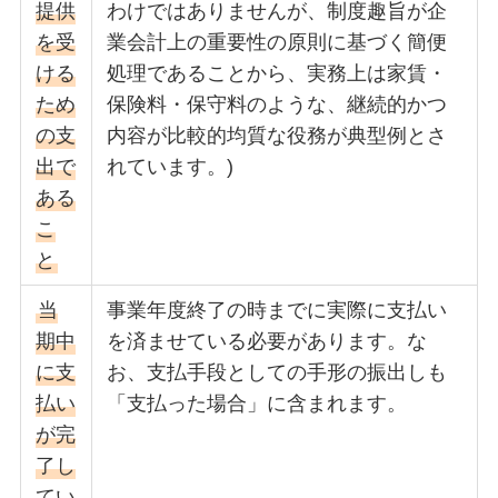
提供
わけではありませんが、制度趣旨が企
を受
業会計上の重要性の原則に基づく簡便
ける
処理であることから、実務上は家賃・
ため
保険料・保守料のような、継続的かつ
の支
内容が比較的均質な役務が典型例とさ
出で
れています。)
ある
こ
と
当
事業年度終了の時までに実際に支払い
期中
を済ませている必要があります。な
に支
お、支払手段としての手形の振出しも
払い
「支払った場合」に含まれます。
が完
了し
てい