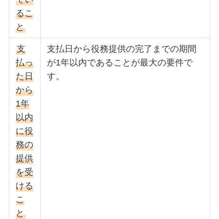
るこ
と
支
支払日から役務提供の完了までの期間
払っ
が1年以内であることが最大の要件で
た日
す。
から
1年
以内
に役
務の
提供
を受
ける
こ
と