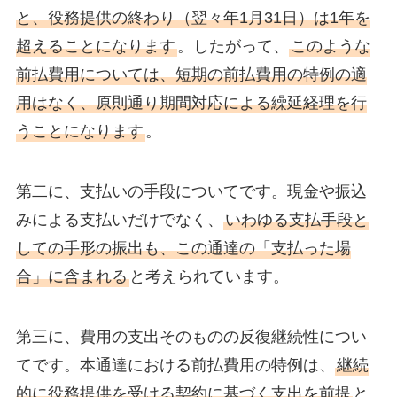
と、役務提供の終わり（翌々年1月31日）は1年を
超えることになります
。したがって、
このような
前払費用については、短期の前払費用の特例の適
用はなく、原則通り期間対応による繰延経理を行
うことになります
。
第二に、支払いの手段についてです。現金や振込
みによる支払いだけでなく、
いわゆる支払手段と
しての手形の振出も、この通達の「支払った場
合」に含まれる
と考えられています。
第三に、費用の支出そのものの反復継続性につい
てです。本通達における前払費用の特例は、
継続
的に役務提供を受ける契約に基づく支出を前提
と