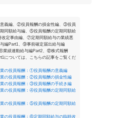
意義編、②役員報酬の損金性編、③役員
期同額給与編、⑤役員報酬の定期同額給
臨時改定事由編、⑦定期同額給与の業績悪
編Part1、⑨事前確定届出給与編
1、⑪業績連動給与編Part2、⑫株式報酬
art1については、こちらの記事をご覧くだ
業の役員報酬：①役員報酬の意義編
業の役員報酬：②役員報酬の損金性編
業の役員報酬：③役員報酬の手続き編
業の役員報酬：④役員報酬の定期同額給
業の役員報酬：⑤役員報酬の定期同額給
業の役員報酬：⑥定期同額給与の臨時改