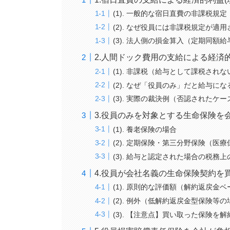
(1). 一般的な宿日直費の非課税規定
(2). なぜ役員には非課税規定が適
(3). 法人側の損金算入（定期同額
2.人間ドック費用の支給による経済的
(1). 非課税（給与として課税され
(2). なぜ「役員のみ」だと給与に
(3). 実際の裁決例（否認されたケー
3.役員のみを対象とする生命保険を
(1). 養老保険の場合
(2). 定期保険・第三分野保険（医
(3). 給与と認定された場合の税務
4.役員が会社名義の生命保険契約を
(1). 原則的な評価額（解約返戻金
(2). 例外（低解約返戻金型保険等
(3). 【注意点】買い取った保険を