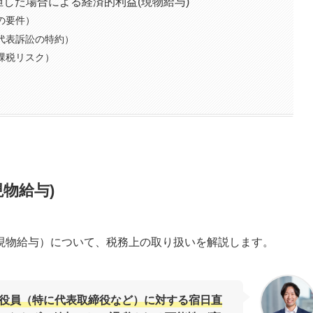
担した場合による経済的利益(現物給与)
きの要件）
主代表訴訟の特約）
（課税リスク）
物給与)
現物給与）について、税務上の取り扱いを解説します。
役員（特に代表取締役など）に対する宿日直