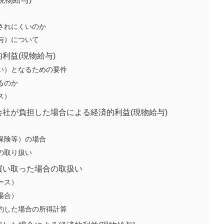
用されにくいのか
給与）について
利益(現物給与)
ない）となるための要件
なるのか
ス）
会社が負担した場合による経済的利益(現物給与)
療保険等）の場合
上の取り扱い
買い取った場合の取扱い
ベース）
の場合）
解約した場合の所得計算