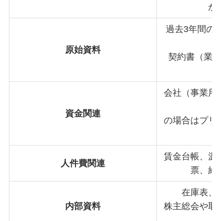
か
過去3年間の
原始資料
契約書（業
会社（事業用
資金関連
の場合はプリ
賃金台帳、源
人件費関連
票、給
在庫表、
内部資料
株主総会や取