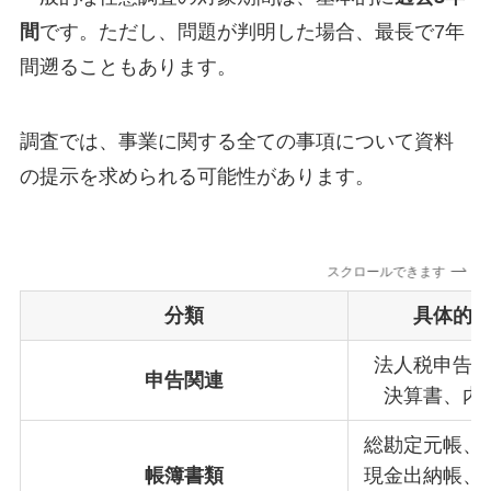
間
です。ただし、問題が判明した場合、最長で7年
間遡ることもあります。
調査では、事業に関する全ての事項について資料
の提示を求められる可能性があります。
スクロールできます
分類
具体的
法人税申告
申告関連
決算書、内
総勘定元帳、
帳簿書類
現金出納帳、