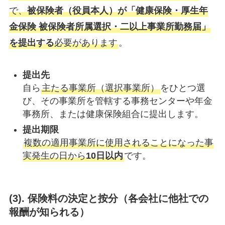
で、
被保険者（役員本人）が「健康保険・厚生年
金保険 被保険者所属選択・二以上事業所勤務届」
を提出する
必要があります
。
提出先
自ら
主たる事業所（選択事業所）
をひとつ選
び、その事業所を管轄する事務センターや年金
事務所、または健康保険組合に提出します。
提出期限
複数の適用事業所に使用されることになった事
実発生の日から
10日以内
です。
(
3). 保険料の決定と按分（各会社に他社での
報酬が知られる）