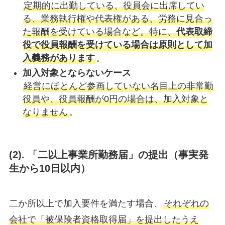
定期的に出勤している、役員会に出席してい
る、業務執行権や代表権がある、労務に見合っ
た報酬を受けている場合など。特に、
代表取締
役で役員報酬を受けている場合は原則として加
入義務があります
。
加入対象とならないケース
経営にほとんど参画していない名目上の非常勤
役員や、役員報酬が0円の場合は、加入対象と
なりません
。
(
2). 「二以上事業所勤務届」の提出（事実発
生から10日以内）
二か所以上で加入要件を満たす場合、
それぞれの
会社で「被保険者資格取得届」を提出したうえ