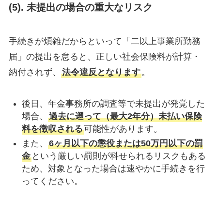
(
5). 未提出の場合の重大なリスク
手続きが煩雑だからといって「二以上事業所勤務
届」の提出を怠ると、正しい社会保険料が計算・
納付されず、
法令違反となります
。
後日、年金事務所の調査等で未提出が発覚した
場合、
過去に遡って（最大2年分）未払い保険
料を徴収される
可能性があります。
また、
6ヶ月以下の懲役または50万円以下の罰
金
という厳しい罰則が科せられるリスクもある
ため、対象となった場合は速やかに手続きを行
ってください。