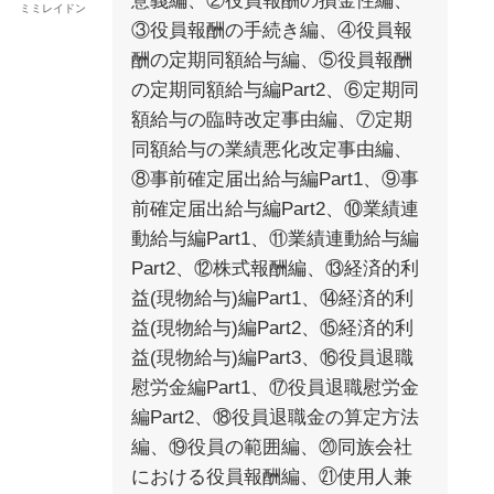
意義編、②役員報酬の損金性編、
ミミレイドン
③役員報酬の手続き編、④役員報
酬の定期同額給与編、⑤役員報酬
の定期同額給与編Part2、⑥定期同
額給与の臨時改定事由編、⑦定期
同額給与の業績悪化改定事由編、
⑧事前確定届出給与編Part1、⑨事
前確定届出給与編Part2、⑩業績連
動給与編Part1、⑪業績連動給与編
Part2、⑫株式報酬編、⑬経済的利
益(現物給与)編Part1、⑭経済的利
益(現物給与)編Part2、⑮経済的利
益(現物給与)編Part3、⑯役員退職
慰労金編Part1、⑰役員退職慰労金
編Part2、⑱役員退職金の算定方法
編、⑲役員の範囲編、⑳同族会社
における役員報酬編、㉑使用人兼