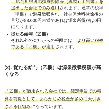
「給与所得者の扶養控除等（異動）申告書」を
提出した会社でのみ適用
されます。通常の税率
（甲欄）で源泉徴収され、社会保険料控除後の
月額が88,000円未満であれば源泉所得税は0円
になります。
従たる給与（乙欄）
それ以外の会社からの報酬には、
より高い税率
である「乙欄」が適用
されます。
(
2). 従たる給与（乙欄）は源泉徴収税額が高
くなる
「乙欄」が適用される会社では、確定申告での精
算を前提として、あらかじめ税金が多めに天引き
される仕組み
になっています。